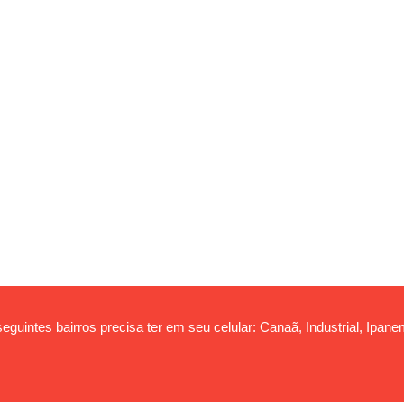
eguintes bairros precisa ter em seu celular: Canaã, Industrial, Ipa