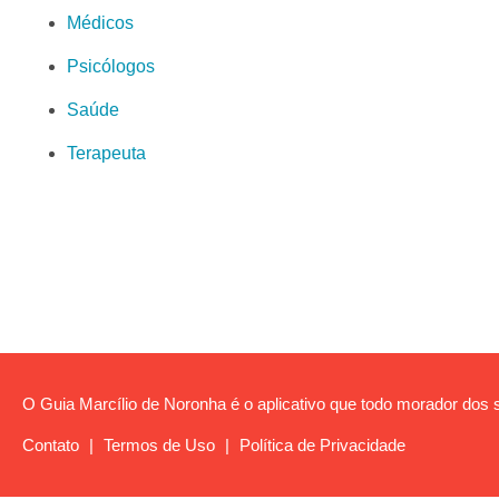
Médicos
Psicólogos
Saúde
Terapeuta
O Guia Marcílio de Noronha é o aplicativo que todo morador dos s
Contato
|
Termos de Uso
|
Política de Privacidade