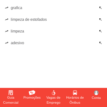
grafica
limpeza de estofados
limpeza
adesivo
Guia
Promoções
Vagas de
Horários de
Conta
Comercial
Emprego
Ônibus