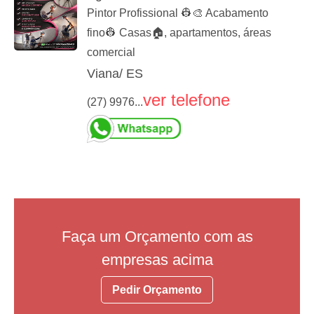
Pintor Profissional 👷🎨 Acabamento
fino👷 Casas🏠, apartamentos, áreas
comercial
Viana/ ES
ver telefone
(27) 9976...
Faça um Orçamento com as
empresas acima
Pedir Orçamento