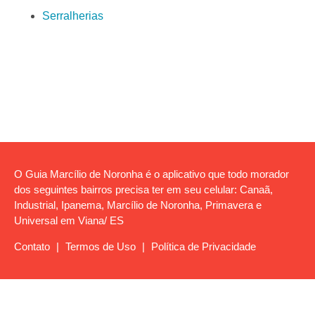
Serralherias
O Guia Marcílio de Noronha é o aplicativo que todo morador
dos seguintes bairros precisa ter em seu celular: Canaã,
Industrial, Ipanema, Marcílio de Noronha, Primavera e
Universal em Viana/ ES
Contato
|
Termos de Uso
|
Política de Privacidade