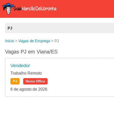
PJ
Todas as Vagas
Início
>
Vagas de Emprego
>
PJ
CLT
Vagas PJ em Viana/ES
Estágio
Vendedor
Freelancer
Trabalho Remoto
PJ
Home Office
PJ
6 de agosto de 2026
Home Office