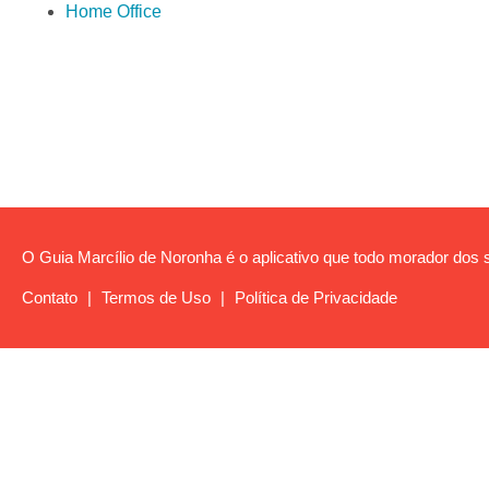
Home Office
O Guia Marcílio de Noronha é o aplicativo que todo morador dos s
Contato
|
Termos de Uso
|
Política de Privacidade