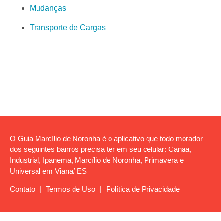
Mudanças
Transporte de Cargas
O Guia Marcílio de Noronha é o aplicativo que todo morador
dos seguintes bairros precisa ter em seu celular: Canaã,
Industrial, Ipanema, Marcílio de Noronha, Primavera e
Universal em Viana/ ES
Contato
|
Termos de Uso
|
Política de Privacidade