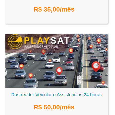
R$
35,00
/mês
Rastreador Veicular e Assistências 24 horas
R$
50,00
/mês