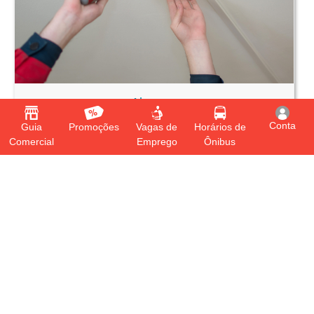
Alarmes
Conta
Guia
Promoções
Vagas de
Horários de
R$
120,00
A partir de
Comercial
Emprego
Ônibus
Categorias Relacionadas
Todas Categorias
Alarmes