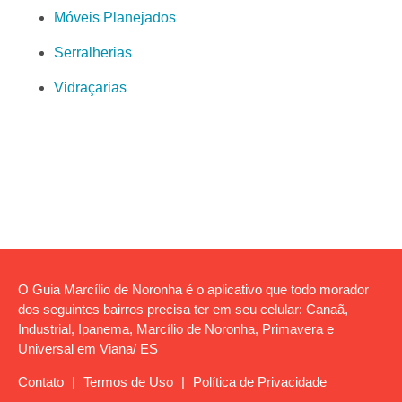
Móveis Planejados
Serralherias
Vidraçarias
O Guia Marcílio de Noronha é o aplicativo que todo morador
dos seguintes bairros precisa ter em seu celular: Canaã,
Industrial, Ipanema, Marcílio de Noronha, Primavera e
Universal em Viana/ ES
Contato
|
Termos de Uso
|
Política de Privacidade