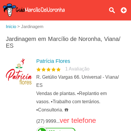
Início
>
Jardinagem
Jardinagem em Marcílio de Noronha, Viana/
ES
Patrícia Flores
1
Avaliação
R. Getúlio Vargas 66. Universal - Viana/
ES
Vendas de plantas. ▪️Replantio em
vasos. ▪️Trabalho com terrários.
▪️Consultoria. ☎️
ver telefone
(27) 9999...